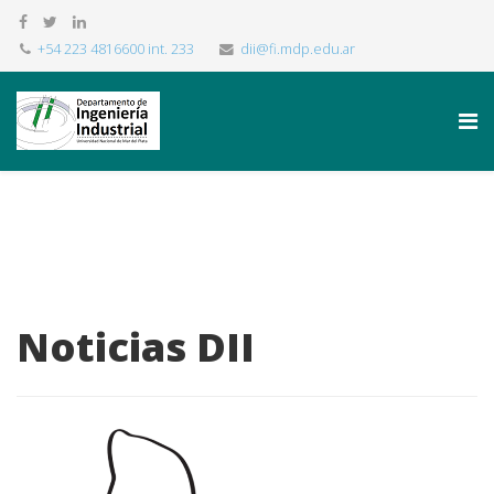
+54 223 4816600 int. 233
dii@fi.mdp.edu.ar
Noticias DII