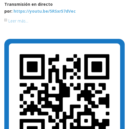
Transmisión en directo
por:
https://youtu.be/5RSxr57dVec
Leer más...