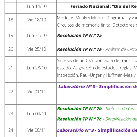
Lun 14/10
Feriado Nacional: “Día del Re
Modelos Mealy y Moore. Diagramas y vari
18
Vie 18/10
Circuitos de memoria finita. Detectore
19
Lun 21/10
Resolución
TP N.º 7a
20
Vie 25/10
Resolución
TP N.º 7a
- Análisis de Circ
Síntesis de un CSS por tabla de transic
21
Lun 28/10
estado.
Asignación de estados, reglas. M
Inspección, Paul-Unger y Huffman-Mealy.
Laboratório Nº 3
- Simplificación 
22
Vie 01/11
Resolución TP N.º 7b
- Síntesis de Cir
23
Lun 04/11
Resolución TP N.º 7c
- Simplificación 
24
Vie 08/11
Laboratório Nº 3
- Simplificación d