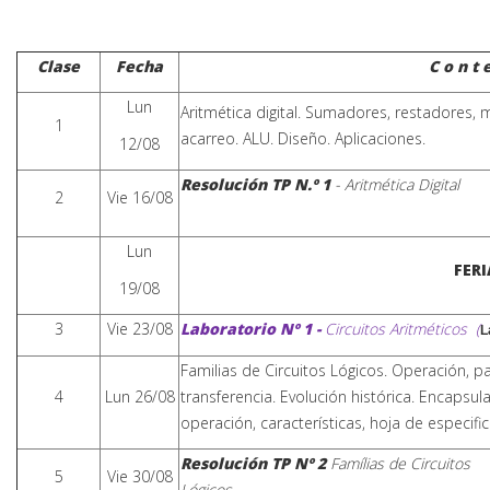
Clase
Fecha
C o n t 
Lun
Aritmética digital. Sumadores, restadores, m
1
acarreo. ALU. Diseño. Aplicaciones.
12/08
Resolución TP N.º 1
- Aritmética Digital
2
Vie 16/08
Lun
FER
19/08
3
Vie 23/08
Laboratorio
Nº 1 -
Circuitos Aritméticos (
L
Familias de Circuitos Lógicos. Operación, p
4
Lun 26/08
transferencia. Evolución histórica. Encapsula
operación, características, hoja de especifi
Resolución
TP Nº 2
Famílias de Circuitos
5
Vie 30/08
Lógicos