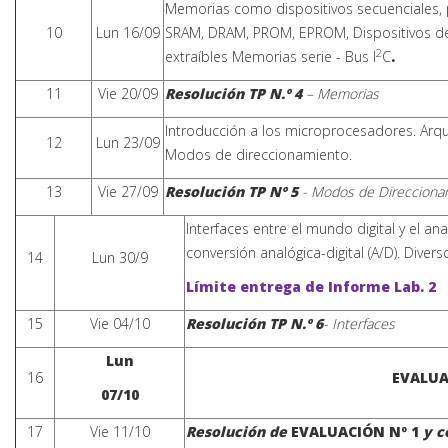
Memorias como dispositivos secuenciales, 
10
Lun 16/09
SRAM, DRAM, PROM, EPROM, Dispositivos de
2
extraíbles Memorias serie - Bus I
C
.
11
Vie 20/09
Resolución TP N.º 4
– Memorias
Introducción a los microprocesadores. Arqu
12
Lun 23/09
Modos de direccionamiento.
13
Vie 27/09
Resolución TP Nº 5
- Modos de Direcciona
Interfaces entre el mundo digital y el ana
conversión analógica-digital (A/D). Dive
14
Lun 30/9
Límite entrega de Informe Lab. 2
15
Vie 04/10
Resolución TP N.º 6
-
Interfaces
Lun
16
EVALUA
07/10
17
Vie 11/10
Resolución de
EVALUACIÓN Nº 1
y c