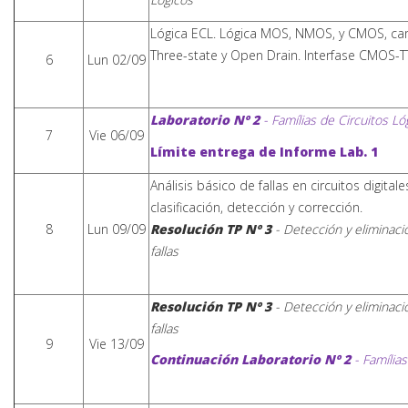
Lógica ECL. Lógica MOS, NMOS, y CMOS, cara
Three-state y Open Drain. Interfase CMOS-T
6
Lun 02/09
Laboratorio
Nº 2
- Famílias de Circuitos Ló
7
Vie 06/09
Límite entrega de Informe Lab. 1
Análisis básico de fallas en circuitos digita
clasificación, detección y corrección.
8
Lun 09/09
Resolución TP Nº 3
- Detección y eliminaci
fallas
Resolución TP Nº 3
- Detección y eliminaci
fallas
9
Vie 13/09
Continuación
Laboratorio Nº 2
- Família